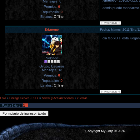
Añadido
(2010/Dic/23, 
Mensajes:
8
------------------------------
Premios:
0
admin puede mandarme u
Reputación:
0
Estatus:
Offline
Dtkurono
Fecha: Martes, 2011/Ene/1
ola feo xD si esta jueg
Soldado
Grupo: Usuarios
Mensajes:
18
Premios:
0
Reputación:
0
Estatus:
Offline
Foro
»
Lineage Server - RuLz
»
Server y Actualizaciones
»
cuentas
1
Página
1
de
1
Copyright MyCorp © 2026