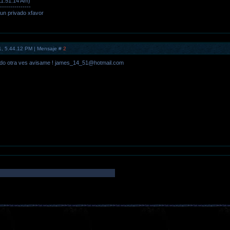
11.51.14 Am)
---------------
n privado xfavor
1, 5.44.12 PM | Mensaje #
2
ando otra ves avisame ! james_14_51@hotmail.com