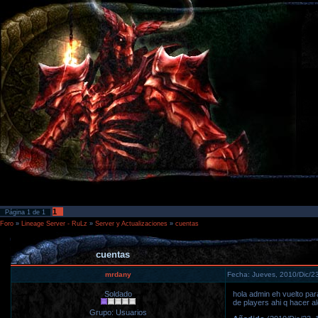
1
Página
1
de
1
Foro
»
Lineage Server - RuLz
»
Server y Actualizaciones
»
cuentas
cuentas
mrdany
Fecha: Jueves, 2010/Dic/2
Soldado
hola admin eh vuelto par
de players ahi q hacer a
Grupo: Usuarios