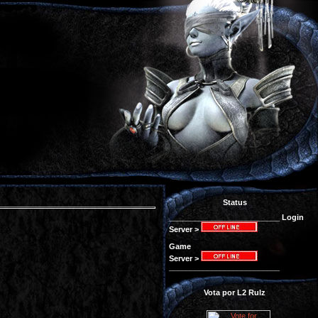
Status
__________________________ Login
Server >
Game
Server >
__________________________
Vota por L2 Rulz