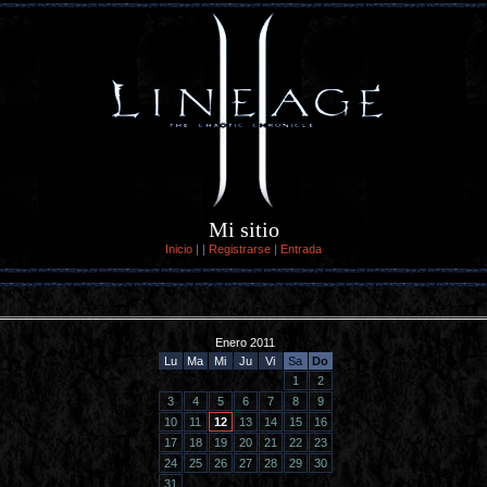
Mi sitio
Inicio
|
|
Registrarse
|
Entrada
Enero 2011
Lu
Ma
Mi
Ju
Vi
Sa
Do
1
2
3
4
5
6
7
8
9
10
11
12
13
14
15
16
17
18
19
20
21
22
23
24
25
26
27
28
29
30
31