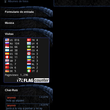
Álbumes de fotos
Formulario de entrada
Musica
Visitas
Chat-Rulz