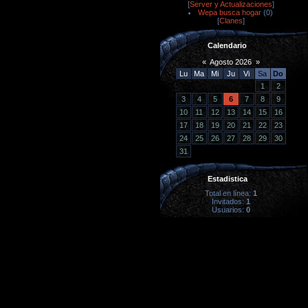
[
Server y Actualizaciones
]
Wepa busca hogar
(0)
[
Clanes
]
Calendario
«
Agosto 2026
»
Lu
Ma
Mi
Ju
Vi
Sa
Do
1
2
3
4
5
6
7
8
9
10
11
12
13
14
15
16
17
18
19
20
21
22
23
24
25
26
27
28
29
30
31
Estadistica
Total en línea:
1
Invitados:
1
Usuarios:
0