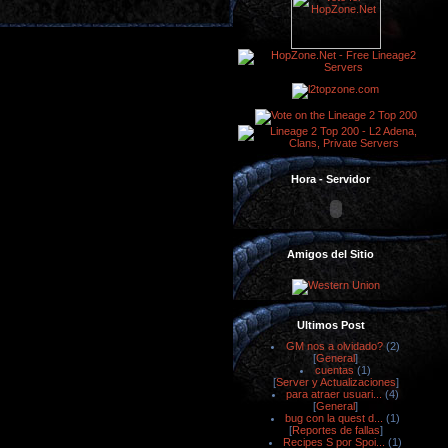
Hora - Servidor
Amigos del Sitio
Ultimos Post
GM nos a olvidado?
(2)
[
General
]
cuentas
(1)
[
Server y Actualizaciones
]
para atraer usuari...
(4)
[
General
]
bug con la quest d...
(1)
[
Reportes de fallas
]
Recipes S por Spoi...
(1)