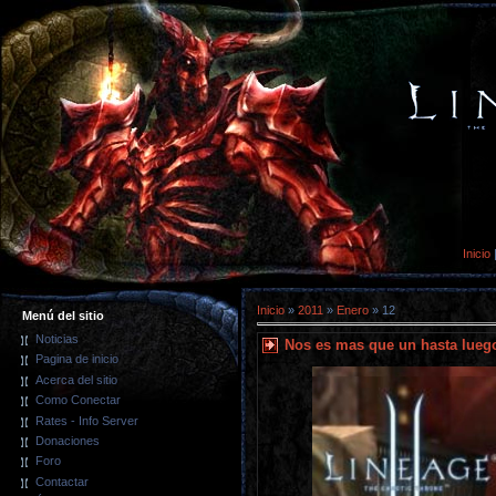
Inicio
Inicio
»
2011
»
Enero
»
12
Menú del sitio
Noticias
Nos es mas que un hasta luego
Pagina de inicio
Acerca del sitio
Como Conectar
Rates - Info Server
Donaciones
Foro
Contactar