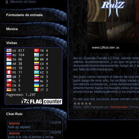
Álbumes de fotos
Formulario de entrada
Musica
Visitas
Asi es Querida Familia L2 Rulz, siendo esta
ultimos acontesimientos, y es que mi gran 
desviando momentaneamente, luego de 1 año
por falta de Administracion.
Asi pues como siempre el talento de una p
pues luego de este año, he recibido varias
servidores extranjeros, como Administrad
anteriormente habia rechazado estas propu
provechosas intelectualmente y economica
Es asi que mis servicios estan siendo cont
Vistas:
1984
|
Agregado por:
Administrador
|
Fecha
Chat-Rulz